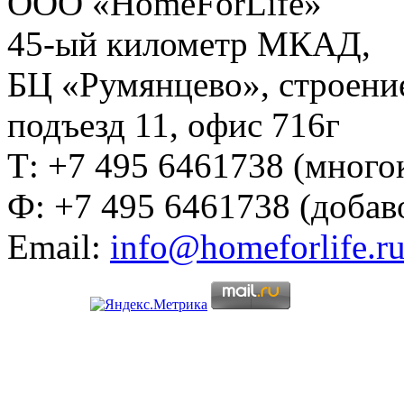
ООО «HomeForLife»
45-ый километр МКАД,
БЦ «Румянцево», строение
подъезд 11, офис 716г
Т: +7 495 6461738 (много
Ф: +7 495 6461738 (добав
Email:
info@homeforlife.r