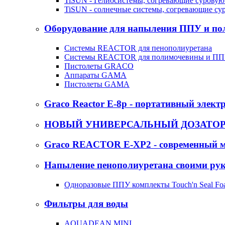
TiSUN - Гелиосистемы, согревающие суровую
TiSUN - солнечные системы, согревающие су
Оборудование для напыления ППУ и п
Системы REACTOR для пенополиуретана
Системы REACTOR для полимочевины и П
Пистолеты GRACO
Аппараты GAMA
Пистолеты GAMA
Graco Reactor E-8p - портативный элект
НОВЫЙ УНИВЕРСАЛЬНЫЙ ДОЗАТОР -
Graco REACTOR E-XP2 - современный м
Напыление пенополиуретана своими ру
Одноразовые ППУ комплекты Touch'n Seal Fo
Фильтры для воды
AQUADEAN MINI