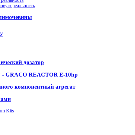
 реальность
ровую реальность
олимочевины
ПУ
рический дозатор
 GRACO REACTOR E-10hp
ного компонентный агрегат
ками
am Kits