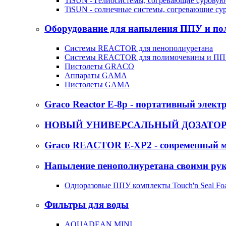
TiSUN - Гелиосистемы, согревающие суровую
TiSUN - солнечные системы, согревающие су
Оборудование для напыления ППУ и п
Системы REACTOR для пенополиуретана
Системы REACTOR для полимочевины и П
Пистолеты GRACO
Аппараты GAMA
Пистолеты GAMA
Graco Reactor E-8p - портативный элект
НОВЫЙ УНИВЕРСАЛЬНЫЙ ДОЗАТОР -
Graco REACTOR E-XP2 - современный м
Напыление пенополиуретана своими ру
Одноразовые ППУ комплекты Touch'n Seal Fo
Фильтры для воды
AQUADEAN MINI