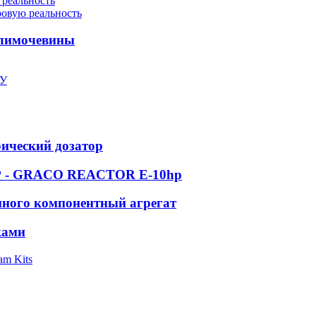
 реальность
ровую реальность
олимочевины
ПУ
рический дозатор
 GRACO REACTOR E-10hp
ного компонентный агрегат
ками
am Kits