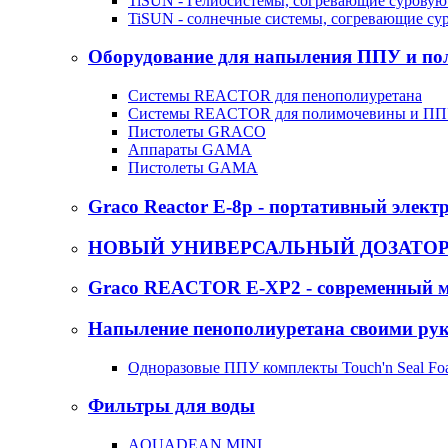
TiSUN - Гелиосистемы, согревающие суровую
TiSUN - солнечные системы, согревающие су
Оборудование для напыления ППУ и п
Системы REACTOR для пенополиуретана
Системы REACTOR для полимочевины и П
Пистолеты GRACO
Аппараты GAMA
Пистолеты GAMA
Graco Reactor E-8p - портативный элект
НОВЫЙ УНИВЕРСАЛЬНЫЙ ДОЗАТОР -
Graco REACTOR E-XP2 - современный м
Напыление пенополиуретана своими ру
Одноразовые ППУ комплекты Touch'n Seal Fo
Фильтры для воды
AQUADEAN MINI