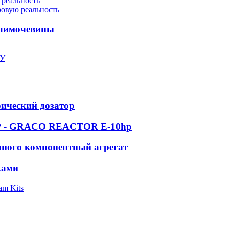
 реальность
ровую реальность
олимочевины
ПУ
рический дозатор
 GRACO REACTOR E-10hp
ного компонентный агрегат
ками
am Kits